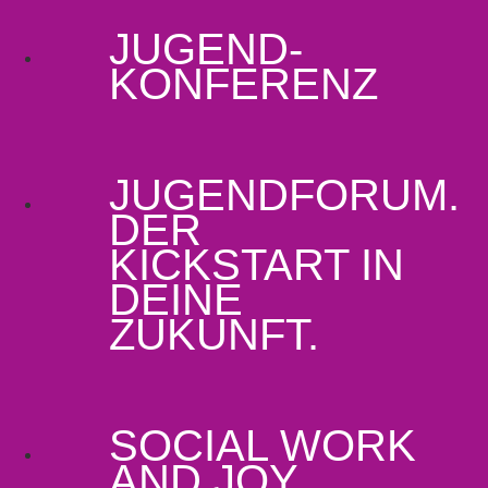
JUGEND­
KONFERENZ
JUGENDFORUM.
DER
KICKSTART IN
DEINE
ZUKUNFT.
SOCIAL
WORK
AND JOY.